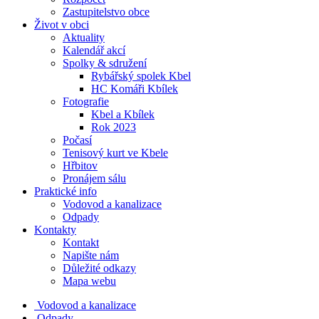
Zastupitelstvo obce
Život v obci
Aktuality
Kalendář akcí
Spolky & sdružení
Rybářský spolek Kbel
HC Komáři Kbílek
Fotografie
Kbel a Kbílek
Rok 2023
Počasí
Tenisový kurt ve Kbele
Hřbitov
Pronájem sálu
Praktické info
Vodovod a kanalizace
Odpady
Kontakty
Kontakt
Napište nám
Důležité odkazy
Mapa webu
Vodovod a kanalizace
Odpady