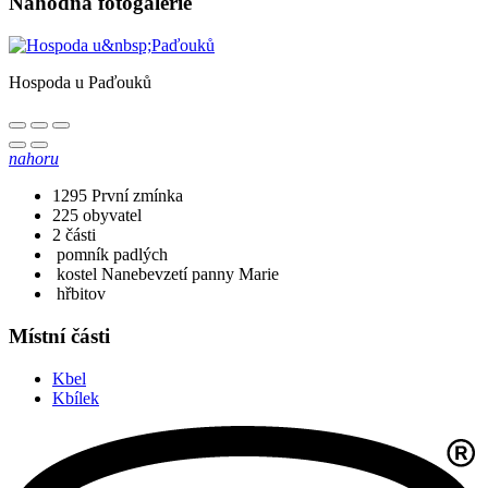
Náhodná fotogalerie
Hospoda u Paďouků
nahoru
1295
První zmínka
225
obyvatel
2
části
pomník padlých
kostel Nanebevzetí panny Marie
hřbitov
Místní části
Kbel
Kbílek