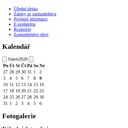
Úřední deska
Zápisy ze zastupitelstva
Povinné informace
E-podatelna
Rozpočet
Zastupitelstvo obce
Kalendář
Srpen
2026
Po
Út
St
Čt
Pá
So
Ne
27
28
29
30
31
1
2
3
4
5
6
7
8
9
10
11
12
13
14
15
16
17
18
19
20
21
22
23
24
25
26
27
28
29
30
31
1
2
3
4
5
6
Fotogalerie