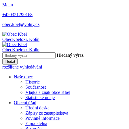
Menu
+420321790168
obec.kbel@volny.cz
Obec
Kbel
okr. Kolín
Obec
Kbel
okr. Kolín
Hledaný výraz
Hledat
rozšířené vyhledávání
Naše obec
Historie
Současnost
Vlajka a znak obce Kbel
Statistické údaje
Obecní úřad
Úřední deska
Zápisy ze zastupitelstva
Povinné informace
E-podatelna
Rozpočet