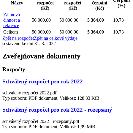
Čerpání
Název
rozpočet
rozpočet
čerpání
(%)
(Kč)
(Kč)
(Kč)
Zájmová
činnost a
50 000,00
50 000,00
5 364,00
10,73
rekreace
Celkem
50 000,00
50 000,00
5 364,00
10,73
Zpět na rozpočet
Zpět na celkové výdaje
sestaveno ke dni 31. 3. 2022
Zveřejňované dokumenty
Rozpočty
Schválený rozpočet pro rok 2022
schválený rozpočet 2022.pdf
Typ souboru: PDF dokument, Velikost: 128,33 KiB
Schválený rozpočet pro rok 2022 - rozepsaný
schválený rozpočet 2022 - rozepsaný.pdf
Typ souboru: PDF dokument, Velikost: 1,99 MiB