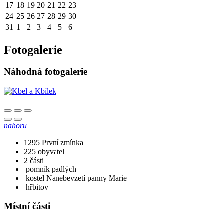
17
18
19
20
21
22
23
24
25
26
27
28
29
30
31
1
2
3
4
5
6
Fotogalerie
Náhodná fotogalerie
nahoru
1295
První zmínka
225
obyvatel
2
části
pomník padlých
kostel Nanebevzetí panny Marie
hřbitov
Místní části