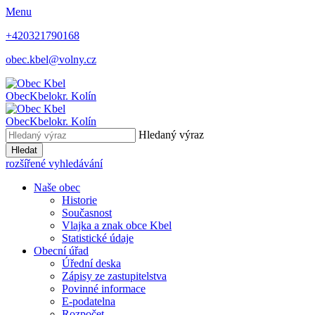
Menu
+420321790168
obec.kbel@volny.cz
Obec
Kbel
okr. Kolín
Obec
Kbel
okr. Kolín
Hledaný výraz
Hledat
rozšířené vyhledávání
Naše obec
Historie
Současnost
Vlajka a znak obce Kbel
Statistické údaje
Obecní úřad
Úřední deska
Zápisy ze zastupitelstva
Povinné informace
E-podatelna
Rozpočet