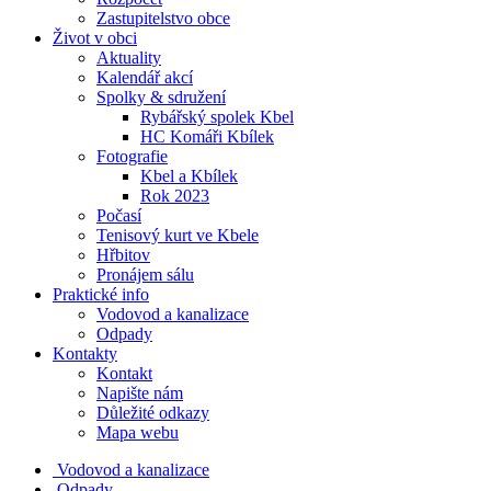
Zastupitelstvo obce
Život v obci
Aktuality
Kalendář akcí
Spolky & sdružení
Rybářský spolek Kbel
HC Komáři Kbílek
Fotografie
Kbel a Kbílek
Rok 2023
Počasí
Tenisový kurt ve Kbele
Hřbitov
Pronájem sálu
Praktické info
Vodovod a kanalizace
Odpady
Kontakty
Kontakt
Napište nám
Důležité odkazy
Mapa webu
Vodovod a kanalizace
Odpady