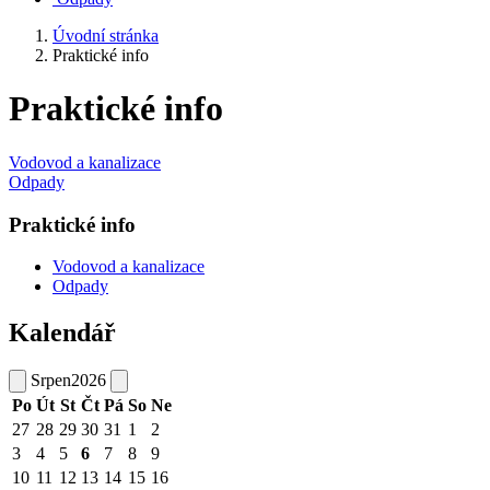
Úvodní stránka
Praktické info
Praktické info
Vodovod a kanalizace
Odpady
Praktické info
Vodovod a kanalizace
Odpady
Kalendář
Srpen
2026
Po
Út
St
Čt
Pá
So
Ne
27
28
29
30
31
1
2
3
4
5
6
7
8
9
10
11
12
13
14
15
16